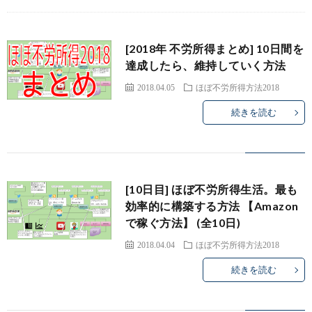
ハ
イ
[2018年 不労所得まとめ] 10日間を
達成したら、維持していく方法
ロ
other
2018.04.05
ほぼ不労所得方法2018
続きを読む
ー
オ
[10日目] ほぼ不労所得生活。最も
ー
s
効率的に構築する方法 【Amazon
で稼ぐ方法】 (全10日)
ス
2018.04.04
ほぼ不労所得方法2018
続きを読む
ト
ラ