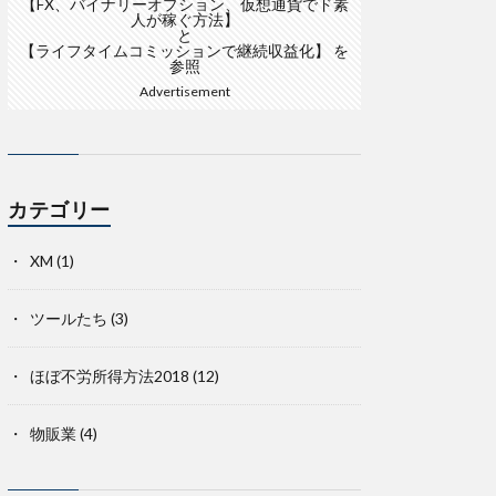
【FX、バイナリーオプション、仮想通貨でド素
人が稼ぐ方法】
と
【ライフタイムコミッションで継続収益化】
を
参照
Advertisement
カテゴリー
XM
(1)
ツールたち
(3)
ほぼ不労所得方法2018
(12)
物販業
(4)