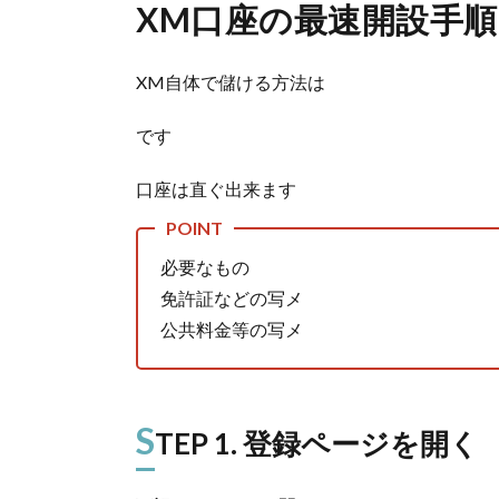
XM口座の最速開設手順
XM自体で儲ける方法は
です
口座は直ぐ出来ます
必要なもの
免許証などの写メ
公共料金等の写メ
S
TEP 1. 登録ページを開く