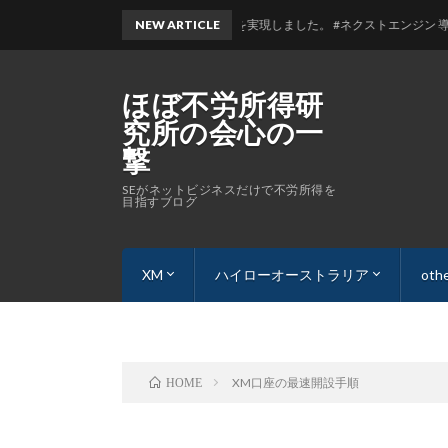
からの『楽天』物販。併売を実現しました。 #ネクストエンジン 導入するなら準備し
NEW ARTICLE
ほぼ不労所得研
究所の会心の一
撃
SEがネットビジネスだけで不労所得を
目指すブログ
XM
ハイローオーストラリア
oth
自動売買なら「XM」の「VPS」を設定しよう
XM口座の最速開設手順
【やらなきゃ】XMパートナー(アフィリエイト)
ハイローオーストラリア 口座開設方
裏L
管
sit
XM口座の最速開設手順
HOME