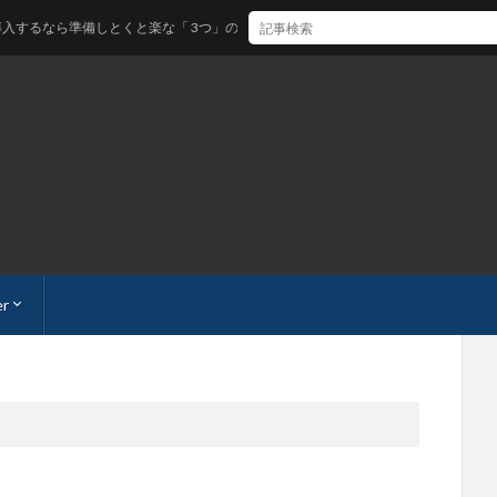
とくと楽な「 3つ」のこと。これから始めるならネクストエンジンに寄せておいたほうが
er
の最速開設手順
法「最速」
INEアカウントを持とう。固定電話があれば「3分」で終了！
理人との連絡
emap