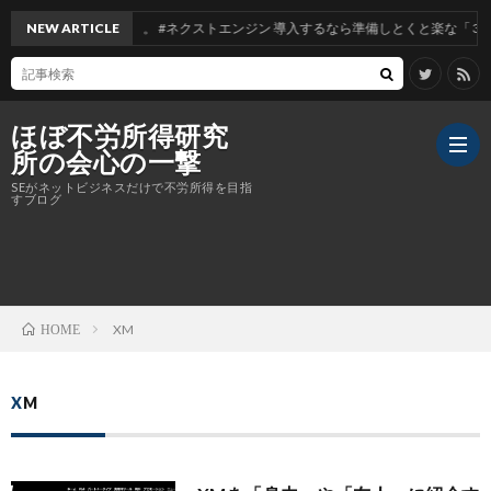
。併売を実現しました。 #ネクストエンジン 導入するなら準備しとくと楽な「 3つ」
NEW ARTICLE
ほぼ不労所得研究
所の会心の一撃
SEがネットビジネスだけで不労所得を目指
すブログ
XM
XM
HOME
XM