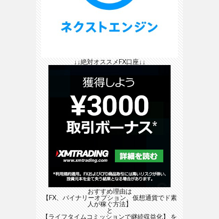
↓↓絶対オススメFX口座↓↓
おすすめ理由は
【FX、バイナリーオプション、仮想通貨でド素
人が稼ぐ方法】
と
【ライフタイムコミッションで継続収益化】
を