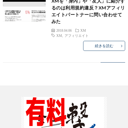
XMを「身内」や「友人」に紹介す
ハ
るのは利用規約違反？XMアフィリ
エイトパートナーに問い合わせて
イ
みた
2018.04.06
XM
ロ
other
XM
,
アフィリエイト
続きを読む
ー
オ
ー
s
ス
ト
ラ