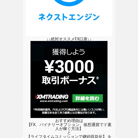
↓↓絶対オススメFX口座↓↓
おすすめ理由は
【FX、バイナリーオプション、仮想通貨でド素
人が稼ぐ方法】
と
【ライフタイムコミッションで継続収益化】
を