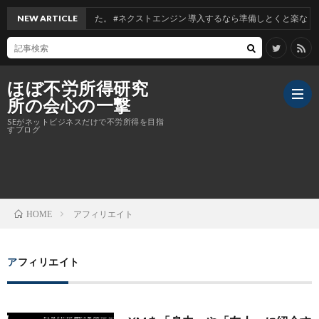
販。併売を実現しました。 #ネクストエンジン 導入するなら準備しとくと楽な「 3つ
NEW ARTICLE
ほぼ不労所得研究
所の会心の一撃
SEがネットビジネスだけで不労所得を目指
すブログ
XM
アフィリエイト
HOME
アフィリエイト