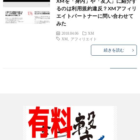
XMを「身内」や「友人」に紹介す
ハ
るのは利用規約違反？XMアフィリ
エイトパートナーに問い合わせて
イ
みた
2018.04.06
XM
ロ
other
XM
,
アフィリエイト
続きを読む
ー
オ
ー
s
ス
ト
ラ