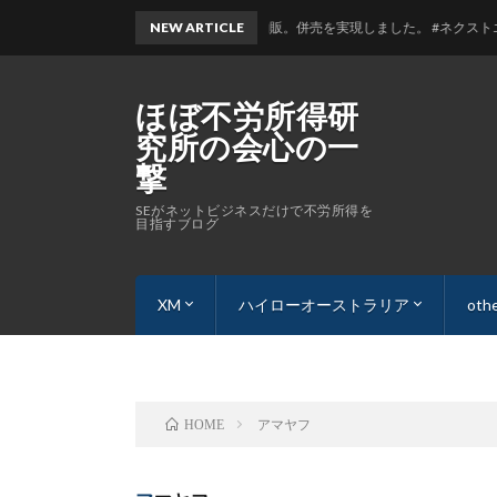
』『Yahoo』からの『楽天』物販。併売を実現しました。 #ネクストエンジン 導
NEW ARTICLE
ほぼ不労所得研
究所の会心の一
撃
SEがネットビジネスだけで不労所得を
目指すブログ
XM
ハイローオーストラリア
oth
自動売買なら「XM」の「VPS」を設定しよう
XM口座の最速開設手順
【やらなきゃ】XMパートナー(アフィリエイト)
ハイローオーストラリア 口座開設方
裏L
管
sit
アマヤフ
HOME