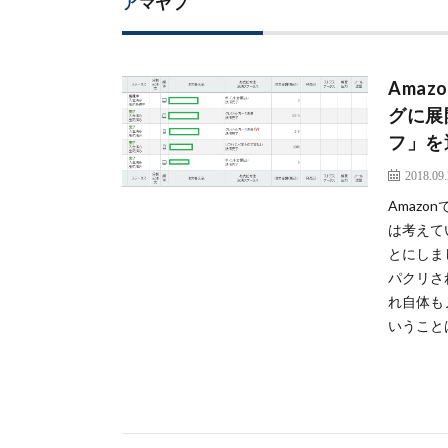
アマヤフ
Ama
グに展
フ」を
2018.09
Amaz
は考えて
とにしま
パクリさ
れ自体も
いうこと