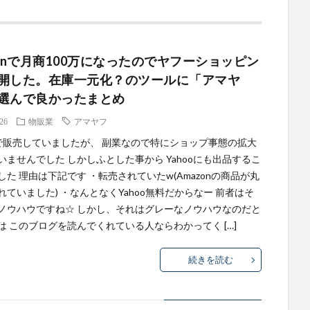
zonで月商100万になったのでヤフーショッピン
開した。在庫一元化？のツールに「アマヤ
選んで良かったまとめ
.26
物販業
アマヤフ
onで販売していましたが、 副業なので特にショップ事態の拡大
いませんでした しかしふとした事から Yahooにも出品するこ
した 理由は下記です ・転売されていたw(Amazonの商品が丸
れていました) ・なんとなくYahoo無料だからなー 前者はそ
ノウハウですね☆ しかし、それはグレーなノウハウなのだと
は このブログを読んでくれている人ならわかってく […]
続きを読む