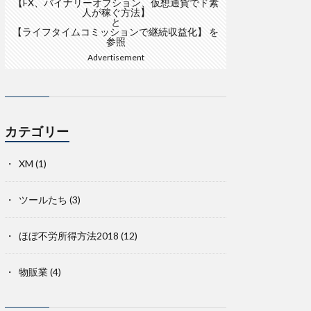
【FX、バイナリーオプション、仮想通貨でド素
人が稼ぐ方法】
と
【ライフタイムコミッションで継続収益化】
を
参照
Advertisement
カテゴリー
XM
(1)
ツールたち
(3)
ほぼ不労所得方法2018
(12)
物販業
(4)