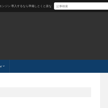
入するなら準備しとくと楽な「 3つ」のこと。これから始めるならネクストエンジンに寄
er
の最速開設手順
法「最速」
INEアカウントを持とう。固定電話があれば「3分」で終了！
理人との連絡
emap